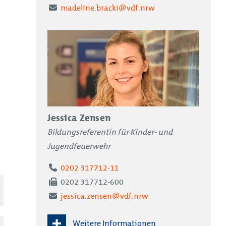
E-Mail
madeline.bracki@vdf.nrw
Jessica Zensen
Bildungsreferentin für Kinder- und
Jugendfeuerwehr
Telefon
0202 317712-11
Fax
0202 317712-600
E-Mail
jessica.zensen@vdf.nrw
Weitere Informationen