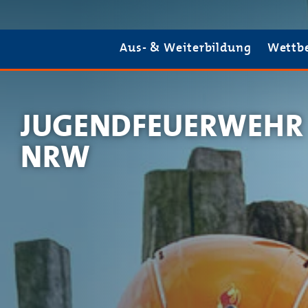
Aus- & Weiterbildung
Wettbewerbe
Aus- & Weiterbildung
Wettb
Jugendforum
Schutzkonzept
JUGENDFEUERWEHR
Projekte
NRW
Prozessportal