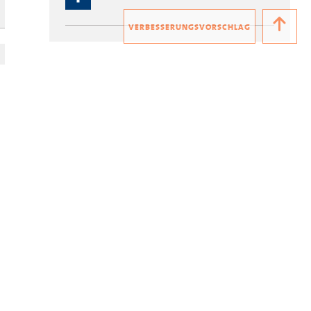
VERBESSERUNGSVORSCHLAG
Und sonst?
#Feuerwehrnachwuchs
# Kinderfeuerwehrwartin