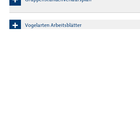
Hier findet ihr den
Gruppenstundenverlaufsplan
Vogelarten Arbeitsblätter
Hier findet ihr die
Arbeitsblätter
Vogelarten Poster
Hier findet ihr das Poster der
Vogelarten
Link Quiz
Hier geht es zum
Quiz
Link Video NABU
HIER GEHT ES ZUM VIDEO
Bauanleitungen